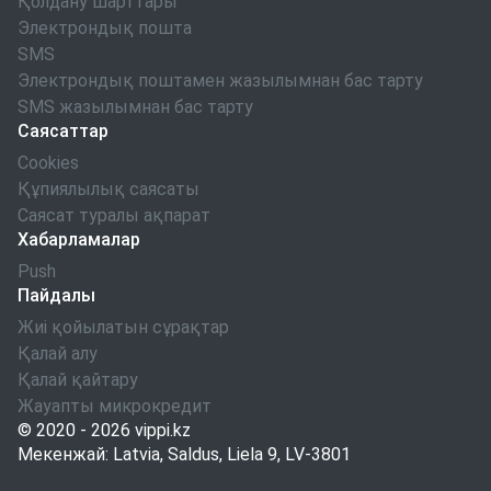
Қолдану шарттары
Электрондық пошта
SMS
Электрондық поштамен жазылымнан бас тарту
SMS жазылымнан бас тарту
Саясаттар
Cookies
Құпиялылық саясаты
Саясат туралы ақпарат
Хабарламалар
Push
Пайдалы
Жиі қойылатын сұрақтар
Қалай алу
Қалай қайтару
Жауапты микрокредит
© 2020 - 2026
vippi.kz
Мекенжай: Latvia, Saldus, Liela 9, LV-3801