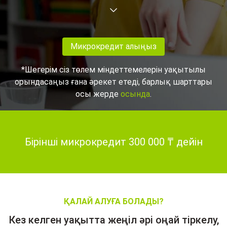
Микрокредит алыңыз
*Шегерім сіз төлем міндеттемелерін уақытылы
орындасаңыз ғана әрекет етеді, барлық шарттары
осы жерде
осында
.
Бірінші микрокредит 300 000 ₸ дейін
ҚАЛАЙ АЛУҒА БОЛАДЫ?
Кез келген уақытта жеңіл әрі оңай тіркелу,