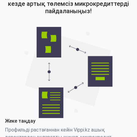
кезде артық төлемсіз микрокредиттерді
пайдаланыңыз!
Жеке таңдау
Профильді растағаннан кейін Vippi.kz ашық