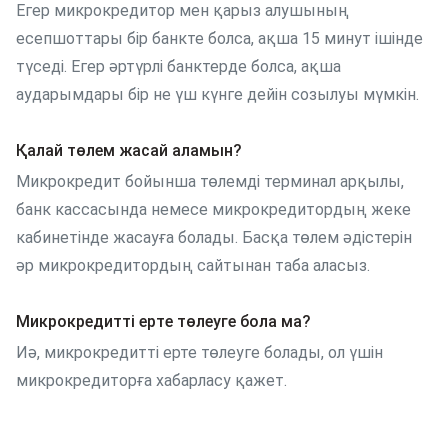
Егер микрокредитор мен қарыз алушының
есепшоттары бір банкте болса, ақша 15 минут ішінде
түседі. Егер әртүрлі банктерде болса, ақша
аударымдары бір не үш күнге дейін созылуы мүмкін.
Қалай төлем жасай аламын?
Микрокредит бойынша төлемді терминал арқылы,
банк кассасында немесе микрокредитордың жеке
кабинетінде жасауға болады. Басқа төлем әдістерін
әр микрокредитордың сайтынан таба аласыз.
Микрокредитті ерте төлеуге бола ма?
Иә, микрокредитті ерте төлеуге болады, ол үшін
микрокредиторға хабарласу қажет.