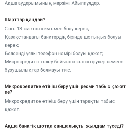
Ақша аударымының мерзімі. Айыппұлдар.
Шарттар қандай?
Сізге 18 жастан кем емес болу керек;
Қазақстандағы банктердің бірінде шотыңыз болуы
керек;
Белсенді ұялы телефон нөмірі болуы қажет;
Микрокредитті төлеу бойынша кешіктірулер немесе
бұзушылықтар болмауы тиіс.
Микрокредитке өтініш беру үшін ресми табыс қажет
пе?
Микрокредитке өтініш беру үшін тұрақты табыс
қажет.
Ақша банктік шотқа қаншалықты жылдам түседі?