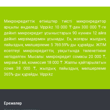
Микрокредиттік өтініштер тиісті микрокредитор
арқылы өңделеді. Vippi.kz 10 000 ₸-ден 300 000 ₸-ге
дейінгі микрокредит ұсыныстарын 90 күннен 12 айға
дейінгі мерзімдермен ұсынады. Ең жоғары жылдық
пайыздық мөлшерлеме 5 769.59%-ды құрайды. ЖПМ
есептеуі микрокредиттің уақытында төленетініне
негізделген. Мысалы: микрокредит сомасы 20 000 ₸,
мерзімі 3 ай, комиссия 18 000 ₸. Жалпы қайтарылатын
сома 38 000 ₸, жылдық пайыздық мөлшерлеме
365%-ды құрайды. Vippi.kz
Ережелер