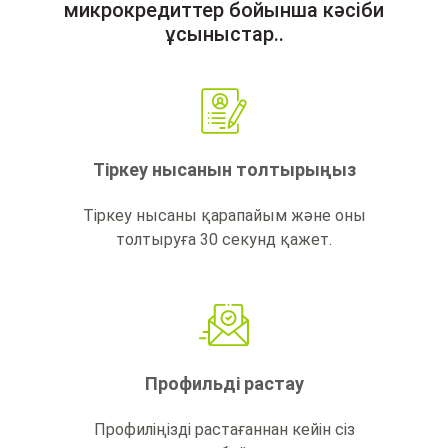
микрокредиттер бойынша кәсіби
ұсыныстар..
Тіркеу нысанын толтырыңыз
Тіркеу нысаны қарапайым және оны
толтыруға 30 секунд қажет.
Профильді растау
Профиліңізді растағаннан кейін сіз