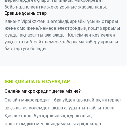
деректерден ақпаратты жинап, микрокредит
бойынша клиентке жеке ұсыныс жасалынады.
Ерекше ұсыныстар
Клиент Vippi.kz-тен шегерімді, арнайы ұсыныстарды
және смс және/немесе электрондық пошта арқылы
құнды ақпаратты ала алады. Келісімнен кез келген
уақытта веб-сайт немесе хабарлама жіберу арқылы
бас тартуға болады.
ЖИІ ҚОЙЫЛАТЫН СҰРАҚТАР
Онлайн микрокредит дегеніміз не?
Онлайн микрокредит - бұл үйден шықпай-ақ интернет
арқылы аз көлемдегі ақша алудың ыңғайлы тәсілі.
Қазақстанда бұл қаржылық құрал оның
қолжетімділігі мен жылдамдығы арқасында